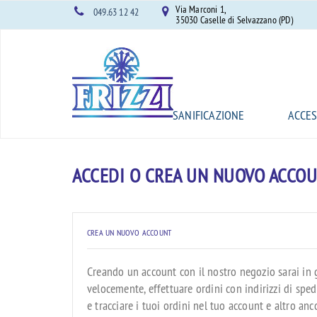
Frizzi S.r.l.
Via Marconi 1,
049.63 12 42
35030 Caselle di Selvazzano (PD)
SANIFICAZIONE
ACCES
ACCEDI O CREA UN NUOVO ACCO
CREA UN NUOVO ACCOUNT
Creando un account con il nostro negozio sarai in
velocemente, effettuare ordini con indirizzi di sped
e tracciare i tuoi ordini nel tuo account e altro anc