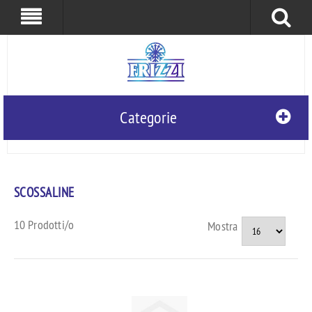
0
0
Frizzi S.r.l.
Categorie
SCOSSALINE
10 Prodotti/o
Mostra