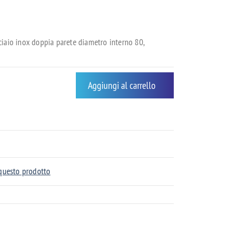
iaio inox doppia parete diametro interno 80,
Aggiungi al carrello
 questo prodotto
Climatizzatori General Fujitsu:
qualità garantita 5 anni!