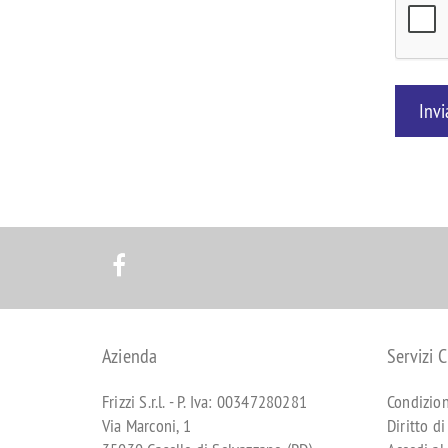
Invi
Azienda
Servizi C
Frizzi S.r.l. - P. Iva: 00347280281
Condizion
Via Marconi, 1
Diritto d