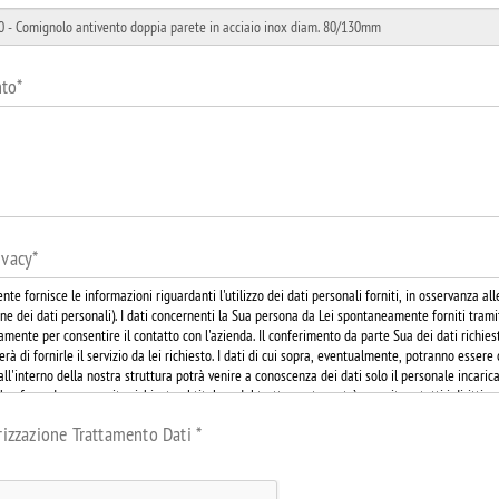
to
*
ivacy
*
rizzazione Trattamento Dati
*