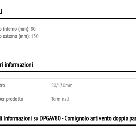
i
ri evaporativi: cosa sono
I sistemi di nebulizzazione o
i nel raffrescamento
nebulizzatori: dove utilizzarli
o interno (mm)
: 80
o esterno (mm)
: 130
I sistemi di nebulizzazione mobili e fissi,
ffrescatori evaporativi I
anche detti nebulizzatori per esterni, sono
 evaporativi sono uno dei
la soluzione ideale per raffrescare spazi
mi oggi a disposizione per
ri informazioni
all'aperto o abbattere le polveri. Possono
mbienti di medie e grandi
essere utilizzati in locali pubblici,
ome capannoni, magazzini o
manifestazioni, campi sportivi, ortofrutta,
costi molto più contenuti
tro
80/130mm
magazzini, laboratori artigianali, forni,
todi tradizionali. Con
allevamenti. Scopriamo insieme come
per prodotto
Terminali
funzionano, quali sono i modelli e dove
installarli.
Continua a leggere
→
di Informazioni su DPGAV80 - Comignolo antivento doppia pa