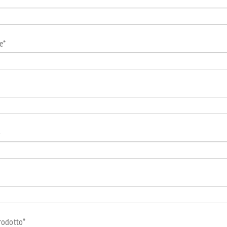
e
*
o
odotto
*