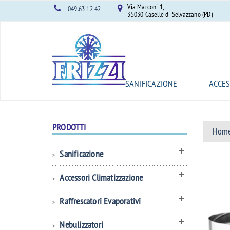
Frizzi S.r.l.
Via Marconi 1,
049.63 12 42
35030 Caselle di Selvazzano (PD)
SANIFICAZIONE
ACCES
PRODOTTI
Hom
Sanificazione
Accessori Climatizzazione
Raffrescatori Evaporativi
Nebulizzatori