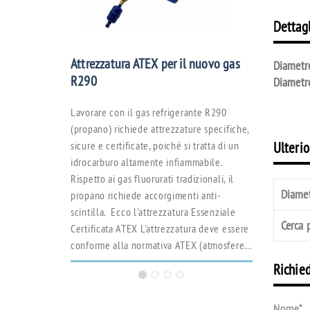
Dettagl
Raffrescato
e i vantagg
Attrezzatura ATEX per il nuovo gas
Diametr
industriale
R290
Diametr
Cosa sono i Ra
Lavorare con il gas refrigerante R290
raffrescatori
(propano) richiede attrezzature specifiche,
migliori siste
sicure e certificate, poiché si tratta di un
Ulterio
rinfrescare a
idrocarburo altamente infiammabile.
dimensioni c
Rispetto ai gas fluorurati tradizionali, il
similari, con 
Diame
propano richiede accorgimenti anti-
rispetto ai me
scintilla. Ecco l'attrezzatura Essenziale
l'adozione...
Cerca 
Certificata ATEX L'attrezzatura deve essere
conforme alla normativa ATEX (atmosfere...
Richie
Nome
*